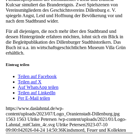
Kulcsar simuliert das Brandereignis. Zwei Spielszenen von
Vereinsmitgliedern des Geschichtsvereins Dillenburg e. V.
spiegeln Angst, Leid und Hoffnung der Bevölkerung vor und
nach dem Stadtbrand wider.
Für all diejenigen, die noch mehr über den Stadtbrand und
dessen Hintergründe erfahren möchten, lohnt sich ein Blick in
die Begleitpublikation des Dillenburger Stadthistorikers. Das
Buch ist u.a. im wirtschaftsgeschichtlichen Museum Villa Grün
erhältlich.
Eintrag teilen
Teilen auf Facebook
Teilen auf X
Auf WhatsApp teilen
Teilen auf LinkedIn
Per E-Mail teilen
https://www.daslahntal.de/wp-
content/uploads/2023/07/Logo_Oranienstadt-Dillenburg.jpg
1563
1563
Ulrike Petersen
/wp-content/uploads/2021/01/Logo-
Lahntal_mitClaim_4c.svg
Ulrike Petersen
2023-07-10
09:00:04
2026-04-24 14:50:36
Kindsmord, Feuer und Kollekten