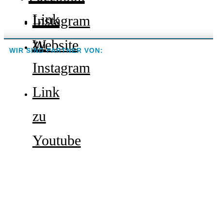
Link
Instagram
zu
Website
WIR SIND PARTNER VON:
Instagram
Link
zu
Youtube