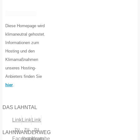
Diese Homepage wird
klimaneutral gehostet.
Informationen zum
Hosting und den
Klimamaßnahmen
unseres Hosting-
Anbieters finden Sie
hier
.
DAS LAHNTAL
Link
Link
Link
zu
zu
zu
LAHNWANDERWEG
Facebook
Instagram
Youtube