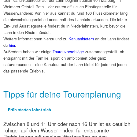
Dein Kanu-Abenteuer auf der Lahn beginnt südlich von Marburg im
Weimarer Ortsteil Roth – der ersten offiziellen Einstiegsstelle für
Wasserwanderer. Von hier aus kannst du rund 160 Flusskilometer lang
die abwechslungsreiche Landschaft des Lahntals erkunden. Die letzte
Ein- und Ausstiegsstelle findest du in Niederlahnstein, kurz bevor die
Lahn in den Rhein mündet.
Weitere Informationen hierzu und zu
Kanuanbietern
an der Lahn findest
du
hier
.
Außerdem haben wir einige
Tourenvorschläge
zusammengestellt: ob
entspannt mit der Familie, sportlich ambitioniert oder ganz
naturverbunden – eine Kanutour auf der Lahn bietet für jede und jeden
das passende Erlebnis.
Tipps für deine Tourenplanung
Früh starten lohnt sich
Zwischen 8 und 11 Uhr oder nach 16 Uhr ist es deutlich
ruhiger auf dem Wasser – ideal für entspannte
Paddeltouren mit weniger Wartezeiten an den