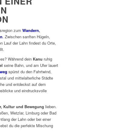
N EINER
EN
ON
bsregion zum
Wandern
,
en
. Zwischen sanften Hügeln,
n Lauf der Lahn findest du Orte,
lt.
sses? Während dein
Kanu
ruhig
el
seine Bahn, und am Ufer lauert
dweg
spürst du den Fahrtwind,
al und mittelalterliche Städte
huhe und entdeckst auf dem
Ausblicke und eindrucksvolle
r, Kultur und Bewegung
lieben.
eßen, Wetzlar, Limburg oder Bad
tlang der Lahn oder bei einer
lebst du die perfekte Mischung