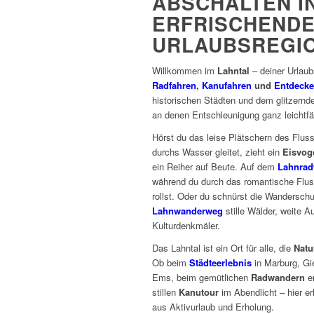
ABSCHALTEN I
ERFRISCHEND
URLAUBSREGI
Willkommen im
Lahntal
– deiner Urlau
Radfahren
,
Kanufahren
und
Entdeck
historischen Städten und dem glitzernde
an denen Entschleunigung ganz leichtfäl
Hörst du das leise Plätschern des Flu
durchs Wasser gleitet, zieht ein
Eisvog
ein Reiher auf Beute. Auf dem
Lahnra
während du durch das romantische Flusst
rollst. Oder du schnürst die Wandersc
Lahnwanderweg
stille Wälder, weite 
Kulturdenkmäler.
Das Lahntal ist ein Ort für alle, die
Natu
Ob beim
Städteerlebnis
in Marburg, Gi
Ems, beim gemütlichen
Radwandern
en
stillen
Kanutour
im Abendlicht – hier er
aus Aktivurlaub und Erholung.