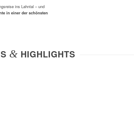
ngsreise ins Lahntal – und
te in einer der schönsten
PS
&
HIGHLIGHTS