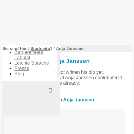
Sie sind hier:
Startseite
1
/
Anja Janssen
Barrierefreies
Lahntal
Über
Anja Janssen
Leichte Sprache
Presse
This author has not written his bio yet.
Blog
But we are proud to say that
Anja Janssen
contributed 1
entries already.
Einträge von Anja Janssen