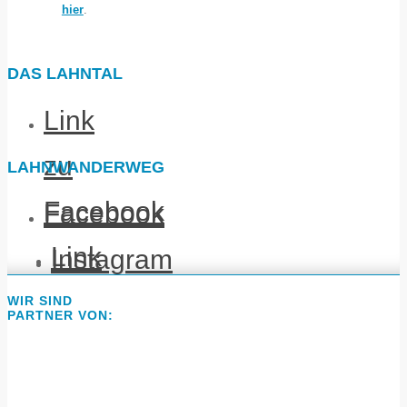
hier
.
DAS LAHNTAL
Link
zu
LAHNWANDERWEG
Facebook
Facebook
Link
Instagram
zu
Website
WIR SIND
PARTNER VON:
Instagram
Link