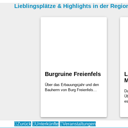
Lieblingsplätze
&
Highlights in der Regio
Burgruine Freienfels
L
M
Über das Erbauungsjahr und den
Bauherrn von Burg Freienfels…
Da
Üb
es
Zurück
Unterkünfte
Veranstaltungen