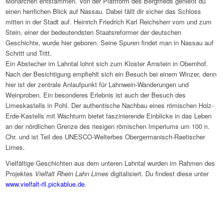
Monarchen entstammen. Von der Plattform des Bergfrieds genießt du
einen herrlichen Blick auf Nassau. Dabei fällt dir sicher das Schloss
mitten in der Stadt auf. Heinrich Friedrich Karl Reichsherr vom und zum
Stein, einer der bedeutendsten Staatsreformer der deutschen
Geschichte, wurde hier geboren. Seine Spuren findet man in Nassau auf
Schritt und Tritt.
Ein Abstecher im Lahntal lohnt sich zum Kloster Arnstein in Obernhof.
Nach der Besichtigung empfiehlt sich ein Besuch bei einem Winzer, denn
hier ist der zentrale Anlaufpunkt für Lahnwein-Wanderungen und
Weinproben. Ein besonderes Erlebnis ist auch der Besuch des
Limeskastells in Pohl. Der authentische Nachbau eines römischen Holz-
Erde-Kastells mit Wachturm bietet faszinierende Einblicke in das Leben
an der nördlichen Grenze des riesigen römischen Imperiums um 100 n.
Chr. und ist Teil des UNESCO-Welterbes Obergermanisch-Raetischer
Limes.
Vielfältige Geschichten aus dem unteren Lahntal wurden im Rahmen des
Projektes
Vielfalt Rhein Lahn Limes
digitalisiert. Du findest diese unter
www.vielfalt-rll.pickablue.de
.