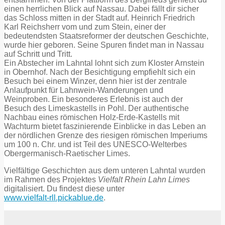
einen herrlichen Blick auf Nassau. Dabei fällt dir sicher
das Schloss mitten in der Stadt auf. Heinrich Friedrich
Karl Reichsherr vom und zum Stein, einer der
bedeutendsten Staatsreformer der deutschen Geschichte,
wurde hier geboren. Seine Spuren findet man in Nassau
auf Schritt und Tritt.
Ein Abstecher im Lahntal lohnt sich zum Kloster Arnstein
in Obernhof. Nach der Besichtigung empfiehlt sich ein
Besuch bei einem Winzer, denn hier ist der zentrale
Anlaufpunkt für Lahnwein-Wanderungen und
Weinproben. Ein besonderes Erlebnis ist auch der
Besuch des Limeskastells in Pohl. Der authentische
Nachbau eines römischen Holz-Erde-Kastells mit
Wachturm bietet faszinierende Einblicke in das Leben an
der nördlichen Grenze des riesigen römischen Imperiums
um 100 n. Chr. und ist Teil des UNESCO-Welterbes
Obergermanisch-Raetischer Limes.
Vielfältige Geschichten aus dem unteren Lahntal wurden
im Rahmen des Projektes
Vielfalt Rhein Lahn Limes
digitalisiert. Du findest diese unter
www.vielfalt-rll.pickablue.de
.