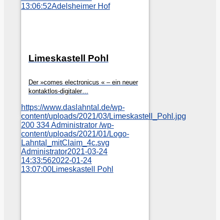
13:06:52
Adelsheimer Hof
Limeskastell Pohl
Der »comes electronicus « – ein neuer
kontaktlos-digitaler…
https://www.daslahntal.de/wp-
content/uploads/2021/03/Limeskastell_Pohl.jpg
200
334
Administrator
/wp-
content/uploads/2021/01/Logo-
Lahntal_mitClaim_4c.svg
Administrator
2021-03-24
14:33:56
2022-01-24
13:07:00
Limeskastell Pohl