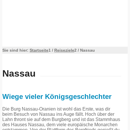
Sie sind hier:
Startseite
1
/
Reiseziele
2
/
Nassau
Nassau
Wiege vieler Königsgeschlechter
Die Burg Nassau-Oranien ist wohl das Erste, was dir
beim Besuch von Nassau ins Auge fällt. Hoch über der
Lahn thront sie auf dem Burgberg und ist das Stammhaus
des Hauses Nassau, dem viele europäische Monarchen
entstammen. Von der Plattform des Bergfrieds genießt du