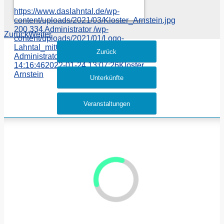
https://www.daslahntal.de/wp-
content/uploads/2021/03/Kloster_Arnstein.jpg
200
334
Administrator
/wp-
Zurück
Weiter
content/uploads/2021/01/Logo-
Lahntal_mitClaim_4c.svg
Zurück
Administrator
2021-03-24
14:16:46
2022-01-24 13:07:26
Kloster
Arnstein
Unterkünfte
Veranstaltungen