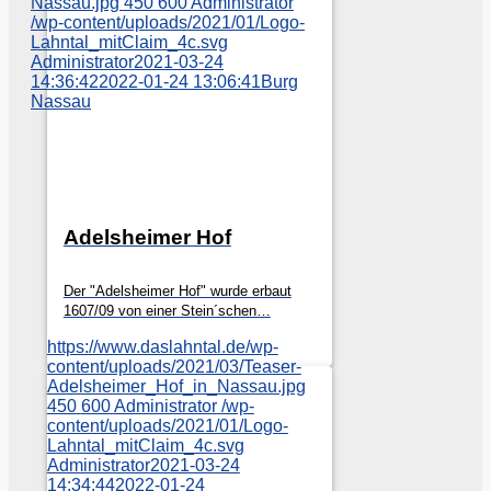
Nassau.jpg
450
600
Administrator
/wp-content/uploads/2021/01/Logo-
Lahntal_mitClaim_4c.svg
Administrator
2021-03-24
14:36:42
2022-01-24 13:06:41
Burg
Nassau
Adelsheimer Hof
Der "Adelsheimer Hof" wurde erbaut
1607/09 von einer Stein´schen…
https://www.daslahntal.de/wp-
content/uploads/2021/03/Teaser-
Adelsheimer_Hof_in_Nassau.jpg
450
600
Administrator
/wp-
content/uploads/2021/01/Logo-
Lahntal_mitClaim_4c.svg
Administrator
2021-03-24
14:34:44
2022-01-24