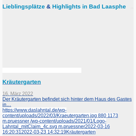
Lieblingsplätze
&
Highlights in Bad Laasphe
Kräutergarten
16. März 2022
Der Kräutergarten befindet sich hinter dem Haus des Gastes
in…
https://www.daslahntal.de/wp-
content/uploads/2022/03/Kraeutergarten.jpg
880
1173
m.pruessner
/wp-content/uploads/2021/01/Logo-
Lahntal_mitClaim_4c.svg
m.pruessner
2022-03-16
16:20:31
2022-03-23 14:32:19
Kräutergarten