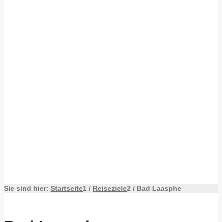
Sie sind hier:
Startseite
1
/
Reiseziele
2
/
Bad Laasphe