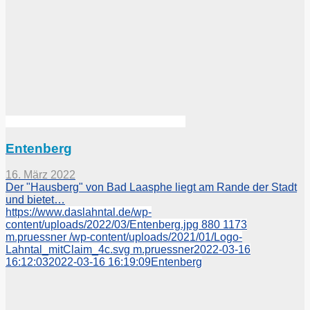
Entenberg
16. März 2022
Der "Hausberg" von Bad Laasphe liegt am Rande der Stadt
und bietet…
https://www.daslahntal.de/wp-
content/uploads/2022/03/Entenberg.jpg
880
1173
m.pruessner
/wp-content/uploads/2021/01/Logo-
Lahntal_mitClaim_4c.svg
m.pruessner
2022-03-16
16:12:03
2022-03-16 16:19:09
Entenberg