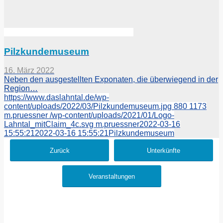
Pilzkundemuseum
16. März 2022
Neben den ausgestellten Exponaten, die überwiegend in der
Region…
https://www.daslahntal.de/wp-
content/uploads/2022/03/Pilzkundemuseum.jpg
880
1173
m.pruessner
/wp-content/uploads/2021/01/Logo-
Lahntal_mitClaim_4c.svg
m.pruessner
2022-03-16
15:55:21
2022-03-16 15:55:21
Pilzkundemuseum
Zurück
Unterkünfte
Veranstaltungen